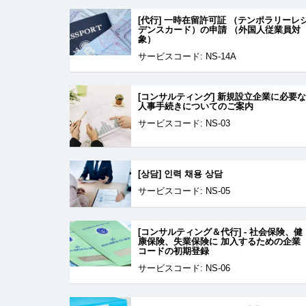
[代行] 一時在留許可証 （テンポラリーレ
デンスカード）の申請 （外国人従業員対
象）
サービスコード: NS-14A
[コンサルティング] 新規設立企業に必要な
人事手続きについてのご案内
サービスコード: NS-03
[상담] 인력 채용 상담
サービスコード: NS-05
[コンサルティング＆代行] - 社会保険、健
康保険、失業保険に 加入するための企業
コードの初期登録
サービスコード: NS-06