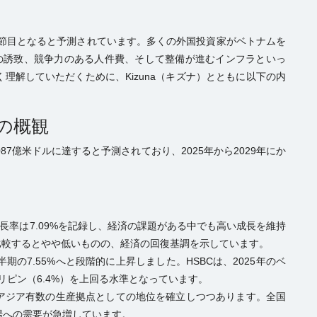
な節目となると予測されています。多くの外国投資家がベトナムを
）の誘致、競争力のある人件費、そして整備が進むインフラといっ
理解していただくために、Kizuna（キズナ）とともに以下の内
場の概観
87億米ドルに達すると予測されており、2025年から2029年にか
成長率は7.09%を記録し、経済の課題がある中でも高い成長を維持
年と比較するとやや低いものの、経済の回復基調を示しています。
半期の7.55%へと段階的に上昇しました。HSBCは、2025年のベ
リピン（6.4%）を上回る水準となっています。
アジア有数の生産拠点としての地位を確立しつつあります。全国
場への需要が急増しています。