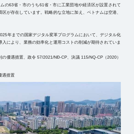
ベトナムの63省・市のうち61省・市に工業団地や経済区が設置されて
境経済区が存在しています。戦略的な立地に加え、ベトナムは空港、
、2025年までの国家デジタル変革プログラムにおいて、デジタル化
導入により、業務の効率化と運用コストの削減が期待されていま
措置、政令 57/2021/NĐ-CP、決議 115/NQ-CP（2020）
優遇措置