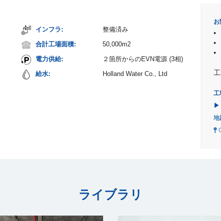
お
インフラ:
整備済み
合計工場面積:
50,000m2
電力供給:
２箇所からのEVN電源 (3相)
工
給水:
Holland Water Co., Ltd
工
▶
地
ライブラリ