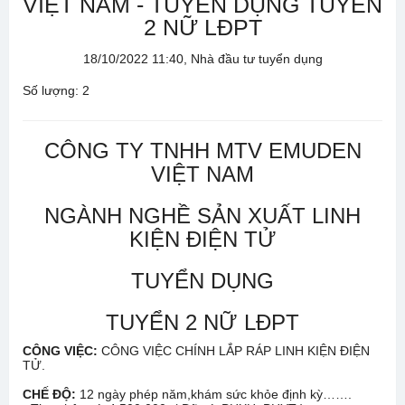
VIỆT NAM - TUYỂN DỤNG TUYỂN
2 NỮ LĐPT
18/10/2022 11:40, Nhà đầu tư tuyển dụng
Số lượng: 2
CÔNG TY TNHH MTV EMUDEN
VIỆT NAM
NGÀNH NGHỀ SẢN XUẤT LINH
KIỆN ĐIỆN TỬ
TUYỂN DỤNG
TUYỂN 2 NỮ LĐPT
CÔNG VIỆC:
CÔNG VIỆC CHÍNH LẮP RÁP LINH KIỆN ĐIỆN
TỬ.
CHẾ ĐỘ:
12 ngày phép năm,khám sức khỏe định kỳ…….