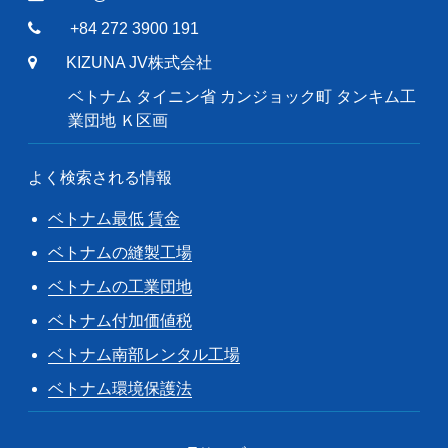
+84 272 3900 191
KIZUNA JV株式会社
ベトナム タイニン省 カンジョック町 タンキム工
業団地 Ｋ区画
よく検索される情報
ベトナム最低 賃金
ベトナムの縫製工場
ベトナムの工業団地
ベトナム付加価値税
ベトナム南部レンタル工場
ベトナム環境保護法