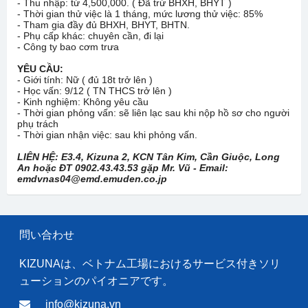
- Thu nhập: từ 4,500,000. ( Đã trừ BHXH, BHYT )
- Thời gian thử việc là 1 tháng, mức lương thử việc: 85%
- Tham gia đầy đủ BHXH, BHYT, BHTN.
- Phụ cấp khác: chuyên cần, đi lại
- Công ty bao cơm trưa
YÊU CẦU:
- Giới tính: Nữ ( đủ 18t trở lên )
- Học vấn: 9/12 ( TN THCS trở lên )
- Kinh nghiệm: Không yêu cầu
- Thời gian phỏng vấn: sẽ liên lạc sau khi nộp hồ sơ cho người
phụ trách
- Thời gian nhận việc: sau khi phỏng vấn.
LIÊN HỆ: E3.4, Kizuna 2, KCN Tân Kim, Cần Giuộc, Long
An hoặc ĐT 0902.43.43.53 gặp Mr. Vũ - Email:
emdvnas04@emd.emuden.co.jp
問い合わせ
KIZUNAは、ベトナム工場におけるサービス付きソリ
ューションのパイオニアです。
info@kizuna.vn