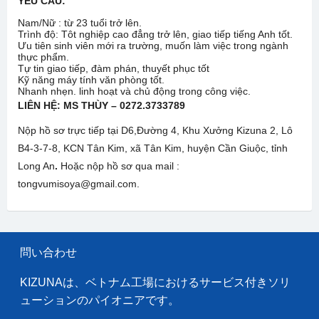
YÊU CẦU:
Nam/Nữ : từ 23 tuổi trở lên.
Trình độ: Tôt nghiệp cao đẳng trở lên, giao tiếp tiếng Anh tốt.
Ưu tiên sinh viên mới ra trường, muốn làm việc trong ngành
thực phẩm.
Tự tin giao tiếp, đàm phán, thuyết phục tốt
Kỹ năng máy tính văn phòng tốt.
Nhanh nhẹn. linh hoạt và chủ động trong công việc.
LIÊN HỆ: MS THÙY –
0272.3733789
Nộp hồ sơ trực tiếp tại D6,Đường 4, Khu Xưởng Kizuna 2, Lô
B4-3-7-8, KCN Tân Kim, xã Tân Kim, huyện Cần Giuộc, tỉnh
Long An
.
Hoặc nộp hồ sơ qua mail :
tongvumisoya@gmail.com.
問い合わせ
KIZUNAは、ベトナム工場におけるサービス付きソリ
ューションのパイオニアです。