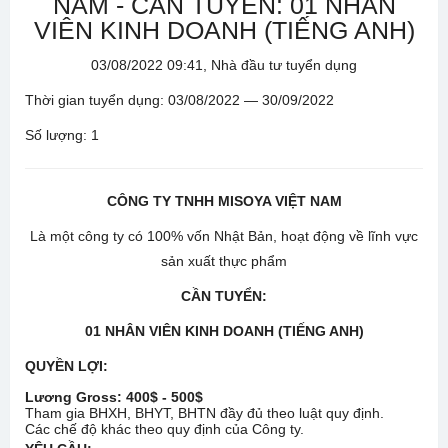
NAM - CẦN TUYỂN: 01 NHÂN
VIÊN KINH DOANH (TIẾNG ANH)
03/08/2022 09:41, Nhà đầu tư tuyển dụng
Thời gian tuyển dụng: 03/08/2022 — 30/09/2022
Số lượng: 1
CÔNG TY TNHH MISOYA VIỆT NAM
Là một công ty có 100% vốn Nhật Bản, hoạt động về lĩnh vực
sản xuất thực phẩm
CẦN TUYỂN:
0
1
NHÂN VIÊN KINH DOANH
(TIẾNG ANH)
QUYỀN LỢI:
Lương Gross:
40
0$ -
50
0$
Tham gia BHXH, BHYT, BHTN đầy đủ theo luật quy định.
Các chế độ khác theo quy định của Công ty.