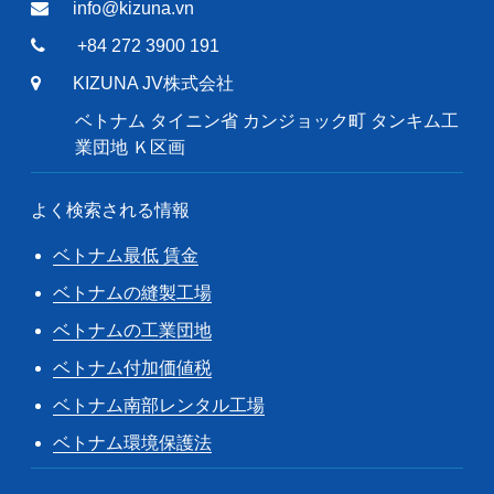
info@kizuna.vn
+84 272 3900 191
KIZUNA JV株式会社
ベトナム タイニン省 カンジョック町 タンキム工
業団地 Ｋ区画
よく検索される情報
ベトナム最低 賃金
ベトナムの縫製工場
ベトナムの工業団地
ベトナム付加価値税
ベトナム南部レンタル工場
ベトナム環境保護法