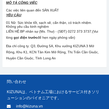
MÔ TẢ CÔNG VIỆC
:
Các việc liên quan đến SẢN XUẤT
YÊU CẦU
:
01 Nữ. Sức khỏe tốt, sạch sẽ, cẩn thận, có trách nhiệm.
Không yêu cầu kinh nghiệm
LIÊN HỆ:BP nhân sự (Ms. Thư) - (SĐT) 0272 373 3737;(Vui
lòng
gọi điện trước
để hẹn ngày phỏng vấn)
Địa chỉ công ty: ​Q3, Đường 5A, Khu xưởng KIZUNA 3 Mở
Rộng, Khu K1, KCN Tân Kim Mở Rộng, Thị Trấn Cần Giuộc,
Huyện Cần Giuộc, Tỉnh Long An
問い合わせ
KIZUNAは、ベトナム工場におけるサービス付きソリ
ューションのパイオニアです。
info@kizuna.vn