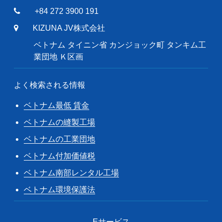
+84 272 3900 191
KIZUNA JV株式会社
ベトナム タイニン省 カンジョック町 タンキム工
業団地 Ｋ区画
よく検索される情報
ベトナム最低 賃金
ベトナムの縫製工場
ベトナムの工業団地
ベトナム付加価値税
ベトナム南部レンタル工場
ベトナム環境保護法
Eサービス