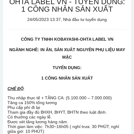
OHTA LABEL VN - TUYỂN DỤNG:
1 CÔNG NHÂN SẢN XUẤT
24/05/2023 13:37, Nhà đầu tư tuyển dụng
CÔNG TY
TNHH KOBAYASHI-OHTA LABEL VN
NGÀNH NGHỀ: IN ẤN, SẢN XUẤT NGUYÊN PHỤ LIỆU MAY
MẶC
TUYỂN DỤNG:
1 CÔNG NHÂN SẢN XUẤT
CHẾ ĐỘ
:
Thu nhập thực tế + TĂNG CA: (5.100.000 – 7.000.000)
Tăng ca 150% tổng lương
Phụ cấp phí đi lại
Tham gia đầy đủ BHXH, BHYT, BHTN theo luật định.
Có thưởng các ngày lễ.
Được xét tăng lương hàng năm.
Thời gian làm việc: 7h30~16h05 ( nghỉ trưa: 30 PHÚT; nghỉ
giữa giờ: 10 PHÚT)