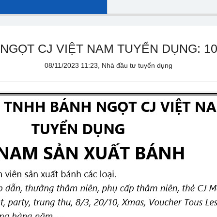
NGỌT CJ VIỆT NAM TUYỂN DỤNG: 1
08/11/2023 11:23, Nhà đầu tư tuyển dụng