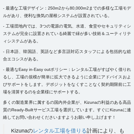
- 最適な工場デザイン：250m2から80,000m2までの多様な工場モデ
ルがあり、便利な換気の屋根システムが設置されている。
- 工場団地内では、3つの電源の電気、水道、食堂やセキュリティシ
ステムが完全に設置されている綺麗で緑が多い技術＆ユーティリテ
ィシステムがある。
- 日本語、韓国語、英語など多言語対応スタッフによる包括的な総
合エコシスがある。
- 最適なEasy in-Easy outポリシー：レンタル工場がすばやく借りれ
るし、工場の規模が簡単に拡大できるように企業にアドバイスおよ
びサポートをします。デポジットをなくすことなく契約期限前に工
場を清算するのを企業様にサポートする。
多くの製造業界に属するの国内外企業が、Kizunaの利益のある高品
質のReady-Builtサービス工場を選択しています。すぐにKizunaに連
絡してお問い合わせくださいますようお願い申し上げます！
Kizunaの
レンタル工場を借りる
計画により、も