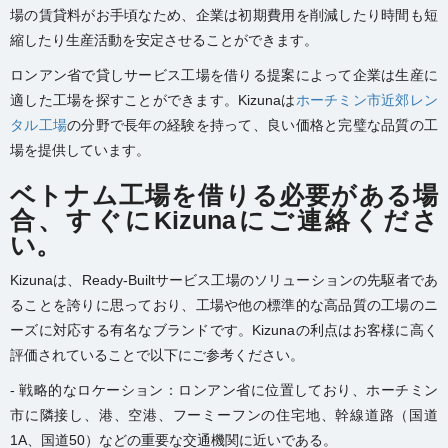
場の賃貸料がお手頃なため、企業は初期費用を削減したり時間も短
縮したり生産活動を安定させることができます。
ロンアン省で貸しサービス工場を借りる提案によって企業は生産に
適した工場を探すことができます。Kizunaは
ホーチミン市近郊レン
タル工場
の分野で長年の経験を持って、良い価格と完璧な品質の工
場を提供しています。
ベトナム工場を借りる必要がある場
合、すぐにKizunaにご連絡くださ
い。
Kizunaは、Ready-Builtサービス工場のソリューションの先駆者であ
ることを誇りに思っており、工場や他の標準的な高品質の工場のニ
ーズに対応する有名なブランドです。Kizunaの利点はお客様に高く
評価されていることで以下にご参考ください。
- 戦略的なロケーション：ロンアン省に位置しており、ホーチミン
市に隣接し、港、空港、フーミーフンの住宅地、幹線道路（国道
1A、国道50）などの重要な交通機関に近いである。