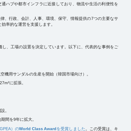
な交通ハブや都市インフラに近接しており、物流や生活の利便性を
法律、行政、会計、人事、環境、保守、情報提供の7つの主要なサ
と効率的な運営を支援します。
価し、工場の設置を決定しています。以下に、代表的な事例をご
し、高級航空機用サンダルの生産を開始（韓国市場向け）。
627m²に拡張。
開設。
約期間を9年に拡大。
PEA）の
World Class Award
を受賞しました
。この受賞は、キ