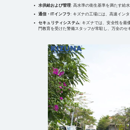
水供給および管理
: 高水準の衛生基準を満たす給
通信・
IT
インフラ
: キズナの工場には、高速イン
セキュリティシステム
: キズナでは、安全性を
門教育を受けた警備スタッフが常駐し、万全のセ