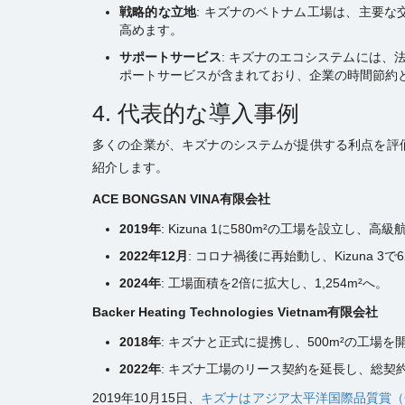
戦略的な立地
: キズナのベトナム工場は、主要
高めます。
サポートサービス
: キズナのエコシステムには、
ポートサービスが含まれており、企業の時間節約
4. 代表的な導入事例
多くの企業が、キズナのシステムが提供する利点を評
紹介します。
ACE BONGSAN VINA
有限会社
2019
年
: Kizuna 1に580m²の工場を設立
2022
年
12
月
: コロナ禍後に再始動し、Kizuna 3で
2024
年
: 工場面積を2倍に拡大し、1,254m²へ。
Backer Heating Technologies Vietnam
有限会社
2018
年
: キズナと正式に提携し、500m²の工場を
2022
年
: キズナ工場のリース契約を延長し、総契
2019年10月15日、
キズナはアジア太平洋国際品質賞（G