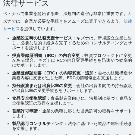
法律サービス
ベトナムで事業を開始する際、法規制の遵守は非常に重要です。キ
ズナでは、企業が必要な手続きをスムーズに完了できるよう、
法律
サービス
を提供しています。
企業設立時の法務支援サービス
：キズナは、新規設立企業に対
し、必要な法的手続きを完了するためのコンサルティングとサ
ポートを提供します。
投資登録証明書（
IRC
）の内容変更
：投資プロジェクトに変更
がある場合、キズナはIRCの内容変更手続きを迅速かつ効率的
にサポートします。
企業登録証明書（
ERC
）の内容変更・追加
：会社の組織構造や
業務内容に変更が生じた際、ERCの情報修正を支援します。
持分譲渡または出資比率の変更
：会社の出資者間での持分譲渡
や出資比率の変更手続きをサポートします。
食品安全衛生認証
：食品製造業向けに、法規制に基づく食品安
全衛生認証の取得を支援します。
営業許可申請
：企業の業種に応じた営業許可の取得をサポート
します。
製品認可コンサルティング
：法令に基づいた製品の届出手続き
を支援します。