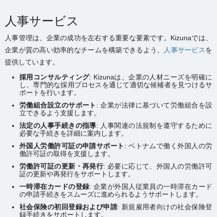
人事サービス
人事管理は、企業の成功を左右する重要な要素です。Kizunaでは、
企業が質の高い効率的なチームを構築できるよう、
人事サービス
を
提供しています。
採用コンサルティング
: Kizunaは、企業の人材ニーズを明確に
し、専門的な採用プロセスを通じて適切な候補者を見つけるサ
ポートを行います。
労働組合設立のサポート
: 企業が法律に基づいて労働組合を設
立できるよう支援します。
法定の人事手続きの指導
: 人事関連の法規制を遵守するために
必要な手続きを詳細に案内します。
外国人労働許可証の申請サポート
: ベトナムで働く外国人の労
働許可証の取得を支援します。
労働許可証の更新・再発行
: 必要に応じて、外国人の労働許可
証の更新や再発行をサポートします。
一時滞在カードの登録
: 企業が外国人従業員の一時滞在カード
の申請手続きをスムーズに進められるようサポートします。
社会保険の初回登録および申請
: 新規雇用者向けの社会保険登
録手続きをサポートします。