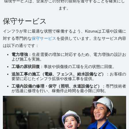
環境サービスは、企業がこの分野の規制を遵守することを確実にし
ます。
保守サービス
インフラが常に最適な状態で稼働するよう、Kizunaは工場や設備に
対する専門的な
保守サービス
を提供しています。主なサービス内容
は以下の通りです：
電力増強
：生産需要の増加に対応するため、電力増強の設計お
よび施工を実施。
工場の原状回復
：事故や損傷後の工場を元の状態に回復。
追加工事の施工（電線、フェンス、給水設備など）
：お客様の
要望に応じたインフラ拡張や改修工事を提供。
工場内設備の修理・保守（照明、水道設備など）
：専門技術者
が迅速に修理を行い、稼働停止時間を最小限に抑制。