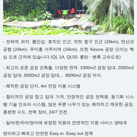
- 전략적 위치: 롱안성, 호치민 인근, 깟랏 항구 인근 (26km), 떤선녓
공항 (24km), 푸미흥 거주지역 (16km), 또한 Kizuna 공장 단지는 핵
심 도로 근처에 있습니다 (QL 1A, QL50, 롱탄 - 벤륵 고속도로)
- 최고의 표준 공장 건축물, 다양한 면적: 1000m2 공장 임대, 2000m2
공장 임대, 5000m2 공장 임대,... 8000m2 공장 까지.
- 쾌적한 공장 단지, 4m 연장 지붕 시스템
- 합리적인 공장 창고 임대 가격, 안정적인 공장 전력원, 동기화 시스
템 기술 인프라 시스템, 많은 푸른 나무가 있는 쾌적하고 깨끗한 공장,
충분한 수도, 전력 장비, 24/7 안전
- 일어/한국어/영어에 유창한 직원의 전면적인 지원 서비스 생태계
편리하고 빠르고 안전한 Easy in -Easy out 정책