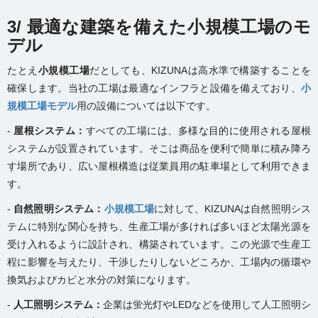
3/ 最適な建築を備えた小規模工場のモ
デル
たとえ
小規模工場
だとしても、KIZUNAは高水準で構築することを
確保します。当社の工場は最適なインフラと設備を備えており、
小
規模工場モデル
用の設備については以下です。
-
屋根システム：
すべての工場には、多様な目的に使用される屋根
システムが設置されています。そこは商品を便利で簡単に積み降ろ
す場所であり、広い屋根構造は従業員用の駐車場として利用できま
す。
-
自然照明システム：
小規模工場
に対して、KIZUNAは自然照明シス
テムに特別な関心を持ち、生産工場が多ければ多いほど太陽光源を
受け入れるように設計され、構築されています。この光源で生産工
程に影響を与えたり、干渉したりしないどころか、工場内の循環や
換気およびカビと水分の対策になります。
-
人工照明システム：
企業は蛍光灯やLEDなどを使用して人工照明シ