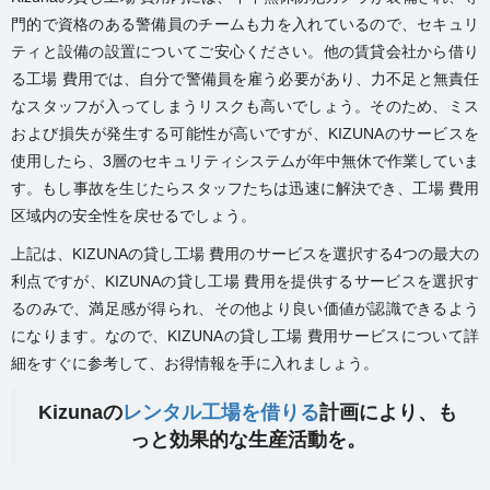
門的で資格のある警備員のチームも力を入れているので、セキュリ
ティと設備の設置についてご安心ください。他の賃貸会社から借り
る工場 費用では、自分で警備員を雇う必要があり、力不足と無責任
なスタッフが入ってしまうリスクも高いでしょう。そのため、ミス
および損失が発生する可能性が高いですが、KIZUNAのサービスを
使用したら、3層のセキュリティシステムが年中無休で作業していま
す。もし事故を生じたらスタッフたちは迅速に解決でき、工場 費用
区域内の安全性を戻せるでしょう。
上記は、KIZUNAの貸し工場 費用のサービスを選択する4つの最大の
利点ですが、KIZUNAの貸し工場 費用を提供するサービスを選択す
るのみで、満足感が得られ、その他より良い価値が認識できるよう
になります。なので、KIZUNAの貸し工場 費用サービスについて詳
細をすぐに参考して、お得情報を手に入れましょう。
Kizunaの
レンタル工場を借りる
計画により、も
っと効果的な生産活動を。