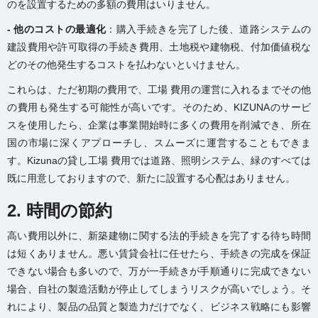
のを設置するための多額の費用はいりません。
- 他のコストの最適化
：購入手続きを完了した後、道路システムの
建設費用や許可取得の手続き費用、土地税や建物税、付加価値税な
どのその他発生するコストを払わないといけません。
これらは、ただ初期の費用で、工場 費用の運営に入れるまでその他
の費用も発生する可能性が高いです。そのため、KIZUNAのサービ
スを使用したら、企業は事業開始時に多くの費用を削減でき、所在
国の市場に深くアプローチし、スムーズに運営することもできま
す。Kizunaの貸し工場 費用では道路、照明システム、緑のすべては
既に用意しておりますので、新たに設置する心配はありません。
2. 時間の節約
高い費用以外に、新築建物に関する法的手続きを完了する待ち時間
は短くありません。悪い賃貸会社に任せたら、手続きの完成を保証
できない場合も多いので、万が一手続きが手順通りに完成できない
場合、自社の製造活動が停止してしまうリスクが高いでしょう。そ
れにより、製品の品質と製造力だけでなく、ビジネス戦略にも影響