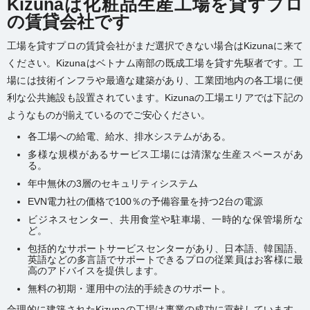
Kizunaは化粧品生産工場を貸すプロ
の賃貸会社です
工場を貸すプロの賃貸会社がまだ選択できない場合はKizunaに来て
ください。Kizunaはベトナム南部の既成工場を貸す先駆者です。工
場には技術インフラや最適な建築があり、工業団地内の各工場に便
利な公共施設も設置されています。Kizunaの工場エリアでは下記の
ようなものが揃えているのでご安心ください。
各工場への給電、給水、排水システムがある。
多様な規模があるサービス工場には清潔な生産スペースがあ
る。
年中無休の3層のセキュリティシステム
EVN電力社の価格で100％の予備容量を持つ2台の電源
ビジネスセンター、共用食堂や駐車場、一時的な保管場所な
ど。
包括的なサポートサービスセンターがあり、日本語、韓国語、
英語などの多言語でサポートできるプロの従業員はお客様に最
高のアドバイスを提供します。
無料の初期・運用中の法的手続きのサポート。
合理的に建築されたKizunaの工場は事業の成功に貢献しています。