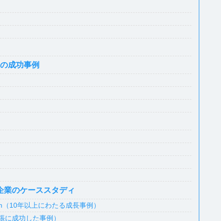
の成功事例
I企業のケーススタディ
ietnam（10年以上にわたる成長事例）
階的拡張に成功した事例）