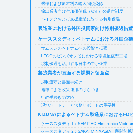
機械および原材料の輸入関税免除
輸出業者向け付加価値税（VAT）の還付制度
ハイテクおよび支援産業に対する特別優遇
製造業における外国投資家向け特別優遇措置
ケーススタディ：ベトナムにおける外国企業
サムスンのベトナムへの投資と拡張
LEGOのビンズオン省における環境配慮型工場
税制優遇を活用する日本の中小企業
製造業者が直面する課題と留意点
規制遵守と書類手続き
地域による政策運用のばらつき
行政手続きの対応
現地パートナーと法務サポートの重要性
KIZUNAによるベトナム製造業におけるFD
ケーススタディ 1：SEMITEC Electronics V
ケーススタディ 2：SAKAI MINA ASIA（段