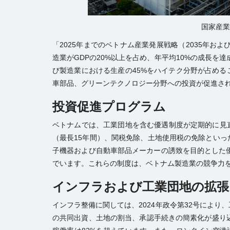
国家産業
「2025年までのベトナム産業発展戦略（2035年お
造業がGDPの20%以上を占め、年平均10%の成長を
び製造業における生産の45%をハイテク分野が占め
車部品、グリーンテクノロジー分野への投資が促進さ
投資促進プログラム
ベトナムでは、工業団地を含む優遇制度が定期的に見
（最長15年間）、関税免除、土地使用税の免除とい
子機器および自動車部品メーカーの誘致を目的とした優遇
でいます。これらの制度は、ベトナム製造業の競争力
インフラおよび工業団地の拡張
インフラ整備に関しては、2024年政令第32号により
の共同出資、土地の割当、承認手続きの簡素化が盛り