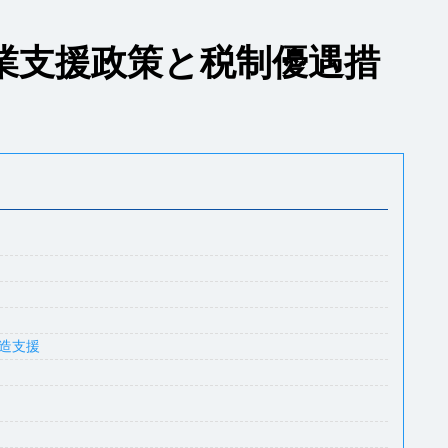
業支援政策と税制優遇措
造支援