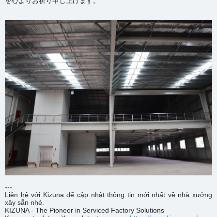
を心よりお祈り申し上げます。
---
Liên hệ với Kizuna để cập nhật thông tin mới nhất về nhà xưởng
xây sẵn nhé.
KIZUNA - The Pioneer in Serviced Factory Solutions