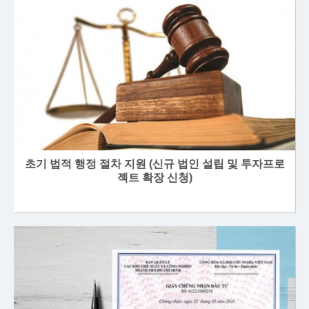
초기 법적 행정 절차 지원 (신규 법인 설립 및 투자프로
젝트 확장 신청)