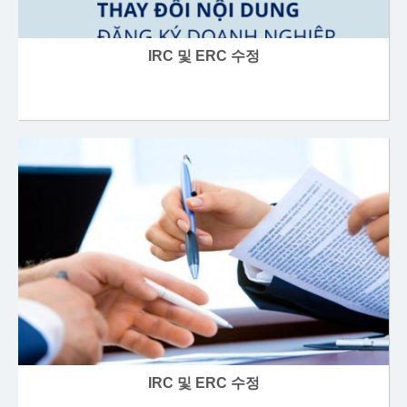
IRC 및 ERC 수정
IRC 및 ERC 수정