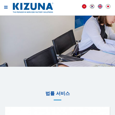
법률 서비스