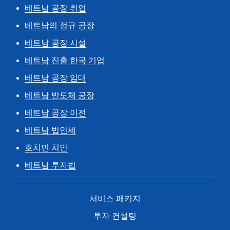
베트남 공장 취업
베트남의 정규 공장
베트남 공장 시설
베트남 진출 한국 기업
베트남 공장 임대
베트남 반도체 공장
베트남 공장 이전
베트남 법인세
호치민 치안
베트남 투자법
서비스 패키지
투자 컨설팅