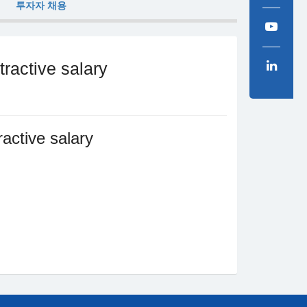
투자자 채용
ractive salary
active salary