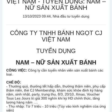
VIỆT NAM - TUYỂN DỤNG: NAM –
NỮ SẢN XUẤT BÁNH
13/10/2023 09:44, Nhà đầu tư tuyển dụng
CÔNG TY TNHH BÁNH NGỌT CJ
VIỆT NAM
TUYỂN DỤNG
NAM – NỮ SẢN XUẤT BÁNH
CÔNG VIỆC:
Công ty cần tuyển nhân viên sản xuất bánh các
loại.
CHẾ ĐỘ:
- Thưởng quý, thưởng tết hấp dẫn, thưởng thâm niên, phụ cấp
thâm niên, thẻ CJ Membership, khám sức khỏe định kỳ hàng
năm, sinh nhật, party, trung thu, 8/3, 20/10, Xmas, Voucher
Tous Les Jours trị giá 300 nghìn khi ký HD chính thức, tăng
lương hàng năm ….
- Thu nhập: Từ 7 triệu - 10 triệu (Tùy vào kinh nghiệm của ứng
viên)