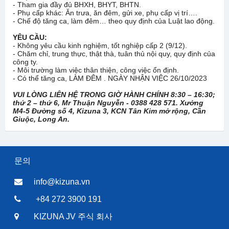
- Tham gia đầy đủ BHXH, BHYT, BHTN.
- Phụ cấp khác: Ăn trưa, ăn đêm, gửi xe, phụ cấp vị trí….
- Chế độ tăng ca, làm đêm… theo quy định của Luật lao động.
YÊU CẦU:
- Không yêu cầu kinh nghiệm, tốt nghiệp cấp 2 (9/12).
- Chăm chỉ, trung thực, thật thà, tuân thủ nội quy, quy định của
công ty.
- Môi trường làm việc thân thiện, công việc ổn định.
- Có thể tăng ca, LÀM ĐÊM . NGÀY NHẬN VIỆC 26/10/2023
VUI LÒNG LIÊN HỆ TRONG GIỜ HÀNH CHÍNH 8:30 – 16:30;
thứ 2 – thứ 6, Mr Thuận Nguyễn - 0388 428 571. Xưởng
M4-5 Đường số 4, Kizuna 3, KCN Tân Kim mở rộng, Cần
Giuộc, Long An.
문의
info@kizuna.vn
+84 272 3900 191
KIZUNA JV 주식 회사