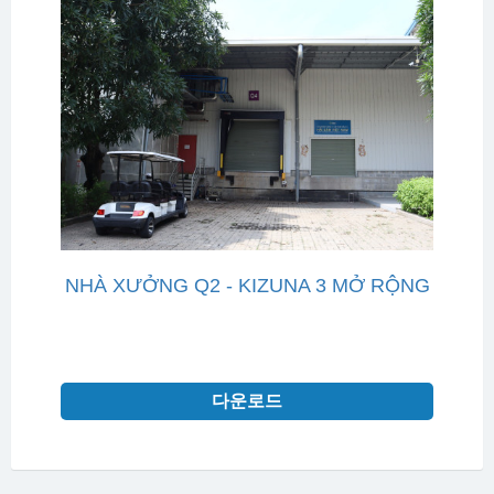
NHÀ XƯỞNG Q2 - KIZUNA 3 MỞ RỘNG
다운로드