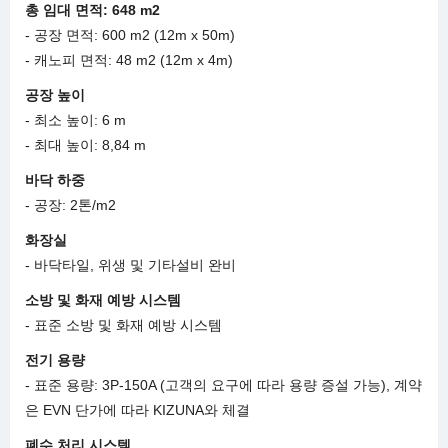
총
임대
면적
:
648 m2
- 공장 면적: 600 m2 (12m x 50m)
- 캐노피 면적: 48 m2 (12m x 4m)
공장
높이
- 최소 높이: 6 m
- 최대 높이: 8,84 m
바닥
하중
- 공장: 2톤/m2
화장실
- 바닥타일, 위생 및 기타설비 완비
소방
및
화재
예방
시스템
- 표준 소방 및 화재 예방 시스템
전기
용량
- 표준 용량: 3P-150A (고객의 요구에 따라 용량 증설 가능), 계약
은 EVN 단가에 따라 KIZUNA와 체결
폐수
처리
시스템