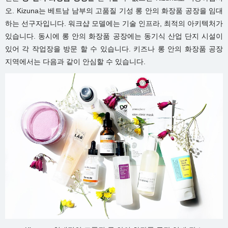
오. Kizuna는 베트남 남부의 고품질 기성 롱 안의 화장품 공장을 임대
하는 선구자입니다. 워크샵 모델에는 기술 인프라, 최적의 아키텍처가
있습니다. 동시에 롱 안의 화장품 공장에는 동기식 산업 단지 시설이
있어 각 작업장을 방문 할 수 있습니다. 키즈나 롱 안의 화장품 공장
지역에서는 다음과 같이 안심할 수 있습니다.