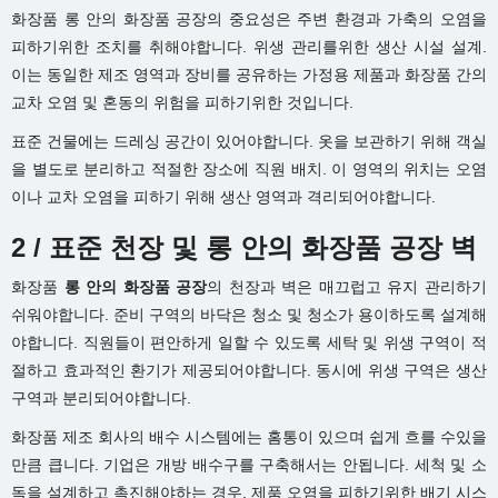
화장품 롱 안의 화장품 공장의 중요성은 주변 환경과 가축의 오염을
피하기위한 조치를 취해야합니다. 위생 관리를위한 생산 시설 설계.
이는 동일한 제조 영역과 장비를 공유하는 가정용 제품과 화장품 간의
교차 오염 및 혼동의 위험을 피하기위한 것입니다.
표준 건물에는 드레싱 공간이 있어야합니다. 옷을 보관하기 위해 객실
을 별도로 분리하고 적절한 장소에 직원 배치. 이 영역의 위치는 오염
이나 교차 오염을 피하기 위해 생산 영역과 격리되어야합니다.
2 / 표준 천장 및 롱 안의 화장품 공장 벽
화장품
롱 안의 화장품 공장
의 천장과 벽은 매끄럽고 유지 관리하기
쉬워야합니다. 준비 구역의 바닥은 청소 및 청소가 용이하도록 설계해
야합니다. 직원들이 편안하게 일할 수 있도록 세탁 및 위생 구역이 적
절하고 효과적인 환기가 제공되어야합니다. 동시에 위생 구역은 생산
구역과 분리되어야합니다.
화장품 제조 회사의 배수 시스템에는 홈통이 있으며 쉽게 흐를 수있을
만큼 큽니다. 기업은 개방 배수구를 구축해서는 안됩니다. 세척 및 소
독을 설계하고 촉진해야하는 경우. 제품 오염을 피하기위한 배기 시스