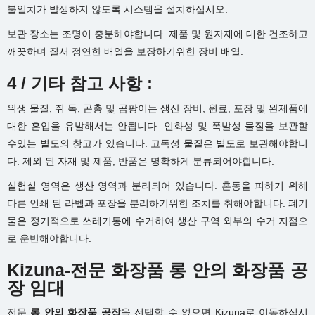
불일치가 발생하지 않도록 시스템을 설치하십시오.
보관 장소는 조명이 충분해야합니다. 제품 및 원자재에 대한 건조하고
깨끗하며 질서 정연한 배열을 보장하기위한 장비 배열.
4 / 기타 참고 사항 :
위생 물질, 쥐 독, 곤충 및 곰팡이는 생산 장비, 원료, 포장 및 완제품에
대한 혼입을 유발해서는 안됩니다. 인화성 및 폭발성 물질을 보관할
수있는 별도의 창고가 있습니다. 고독성 물질은 별도로 보관해야합니
다. 제외 된 자재 및 제품, 반품은 명확하게 분류되어야합니다.
실험실 영역은 생산 영역과 분리되어 있습니다. 혼동을 피하기 위해
다른 인쇄 된 라벨과 포장을 분리하기위한 조치를 취해야합니다. 폐기
물은 정기적으로 쓰레기통에 수거하여 생산 구역 외부의 수거 지점으
로 운반해야합니다.
Kizuna-전문 화장품 롱 안의 화장품 공
장 임대
전문
롱 안의 화장품 공장
을 선택할 수 없으면 Kizuna로 이동하십시