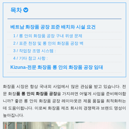
목차
베트남 화장품 공장 표준 배치와 시설 요건
1 / 롱 안의 화장품 공장 구내 위생 문제
2 / 표준 천장 및 롱 안의 화장품 공장 벽
3 / 작업장 조명 시스템 :
4 / 기타 참고 사항 :
Kizuna-전문 화장품 롱 안의 화장품 공장 임대
화장품 시장은 항상 국내외 사업에서 많은 관심을 받고 있습니다. 전
문 화장
품 롱 안의 화장품 공장
을 가지려면 어떻게 사업을 준비해야합
니까? 좋은 롱 안의 화장품 공장 레이아웃은 제품 품질을 최적화하는
데 도움이됩니다. 이로써 화장품 제조 회사의 경쟁력과 브랜드 명성이
높아집니다.