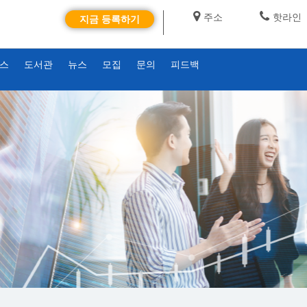
주소
핫라인
지금 등록하기
비스
도서관
뉴스
모집
문의
피드백