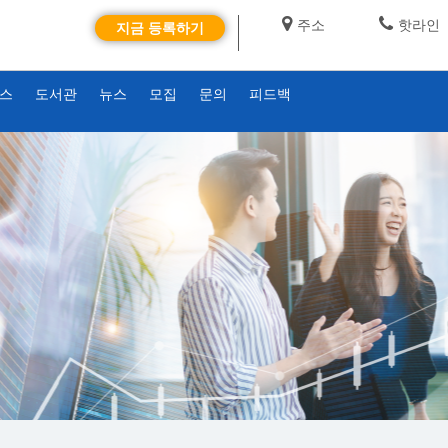
주소
핫라인
지금 등록하기
비스
도서관
뉴스
모집
문의
피드백