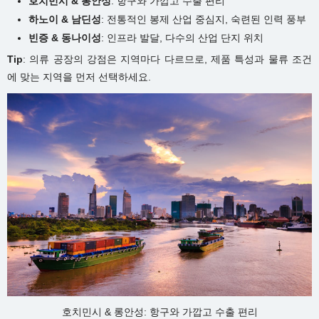
호치민시 &
롱안성
: 항구와 가깝고 수출 편리
하노이 &
남딘성
: 전통적인 봉제 산업 중심지, 숙련된 인력 풍부
빈증 &
동나이성
: 인프라 발달, 다수의 산업 단지 위치
Tip
: 의류 공장의 강점은 지역마다 다르므로, 제품 특성과 물류 조건
에 맞는 지역을 먼저 선택하세요.
호치민시 & 롱안성: 항구와 가깝고 수출 편리