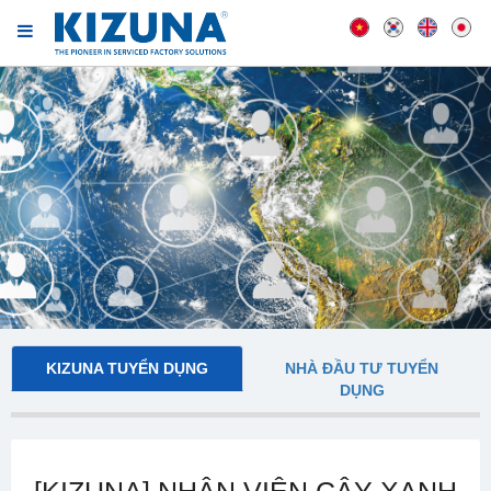
KIZUNA TUYỂN DỤNG
NHÀ ĐẦU TƯ TUYỂN
DỤNG