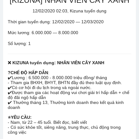
[KIZUNA] NHÂN VIÊN CÂY XANH
12/02/2020 02:03, Kizuna tuyển dụng
Thời gian tuyển dụng: 12/02/2020 — 12/03/2020
Mức lương: 6.000.000 — 8.000.000
Số lượng: 1
❌
KIZUNA tuyển dụng: NHÂN VIÊN CÂY XANH
?
CHẾ ĐỘ HẤP DẪN
:
✔️
Lương : 6.500.000 - 8.000.000 triệu đồng/ tháng
- Tham gia BHXH, BHYT, BHTN đầy đủ theo luật quy định.
✔️
Có cơ hội đi du lịch trong và ngoài nước.
✔️
Được tham gia các hoạt động vui chơi giải trí hấp dẫn + chế
độ đãi ngộ hấp dẫn
✔️
Thưởng tháng 13, Thưởng kinh doanh theo kết quả kinh
doanh
⭐
YÊU CẦU:
- Nam, từ 22 – 45 tuổi. Biết đọc, biết viết
- Có sức khỏe tốt, siêng năng, trung thực, chủ động trong
công việc