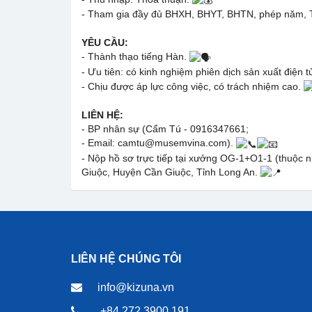
- Tham gia đầy đủ BHXH, BHYT, BHTN, phép năm, Th
YÊU CẦU:
- Thành thạo tiếng Hàn.
- Ưu tiên: có kinh nghiệm phiên dịch sản xuất điện t
- Chịu được áp lực công việc, có trách nhiệm cao.
LIÊN HỆ:
- BP nhân sự (Cẩm Tú - 0916347661;
- Email: camtu@musemvina.com).
- Nộp hồ sơ trực tiếp tại xưởng OG-1+O1-1 (thuộ
Giuộc, Huyện Cần Giuộc, Tỉnh Long An.
LIÊN HỆ CHÚNG TÔI
info@kizuna.vn
+84 272 3900 191