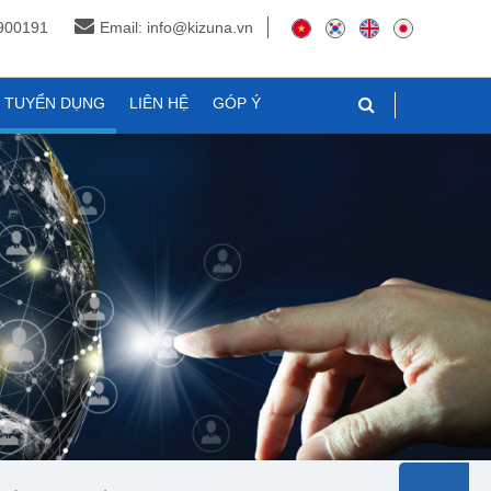
3900191
Email: info@kizuna.vn
N TUYỂN DỤNG
LIÊN HỆ
GÓP Ý