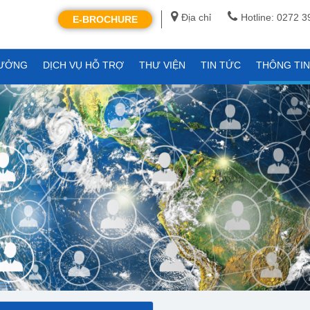
Địa chỉ
Hotline: 0272 
E-BROCHURE
XƯỞNG
DỊCH VỤ HỖ TRỢ
THƯ VIỆN
TIN TỨC
THÔNG TI