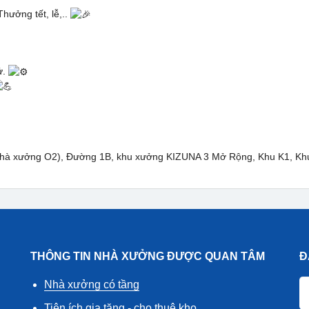
ưởng tết, lễ,..
ử.
c nhà xưởng O2), Đường 1B, khu xưởng KIZUNA 3 Mở Rộng, Khu K1, K
THÔNG TIN NHÀ XƯỞNG ĐƯỢC QUAN TÂM
Đ
Nhà xưởng có tầng
Tiện ích gia tăng - cho thuê kho