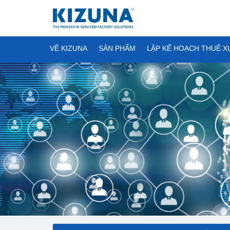
VỀ KIZUNA
SẢN PHẨM
LẬP KẾ HOẠCH THUÊ 