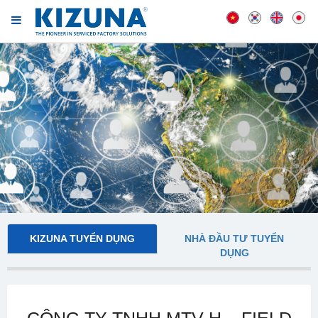
KIZUNA TUYỂN DỤNG
NHÀ ĐẦU TƯ TUYỂN
DỤNG