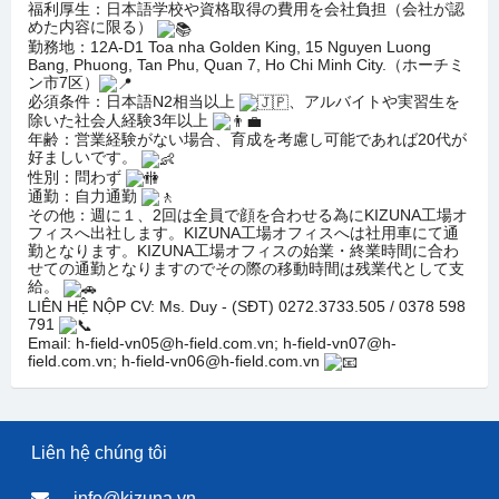
福利厚生：日本語学校や資格取得の費用を会社負担（会社が認
めた内容に限る）
勤務地：12A-D1 Toa nha Golden King, 15 Nguyen Luong
Bang, Phuong, Tan Phu, Quan 7, Ho Chi Minh City.（ホーチミ
ン市7区）
必須条件：日本語N2相当以上
、アルバイトや実習生を
除いた社会人経験3年以上
年齢：営業経験がない場合、育成を考慮し可能であれば20代が
好ましいです。
性別：問わず
通勤：自力通勤
その他：週に１、2回は全員で顔を合わせる為にKIZUNA工場オ
フィスへ出社します。KIZUNA工場オフィスへは社用車にて通
勤となります。KIZUNA工場オフィスの始業・終業時間に合わ
せての通勤となりますのでその際の移動時間は残業代として支
給。
LIÊN HỆ NỘP CV: Ms. Duy - (SĐT) 0272.3733.505 / 0378 598
791
Email: h-field-vn05@h-field.com.vn; h-field-vn07@h-
field.com.vn; h-field-vn06@h-field.com.vn
Liên hệ chúng tôi
info@kizuna.vn