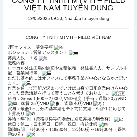
CÔNG TY TNHH MTV H – FIELD
VIỆT NAM TUYỂN DỤNG
19/05/2025 09:33, Nhà đầu tư tuyển dụng
CÔNG TY TNHH MTV H – FIELD VIỆT NAM
7区オフィス 募集要項
ポジション：営業アシスタント
募集人数：１名
職務内容：
ローカル外注工場の開拓や見積依頼、発注書入力、サンプル手
配、営業同行等。
ただし基本的にはオフィスにて事務作業が中心となるかと思い
ます。
作業を通して理解が深まっていけば自身で日系企業向けを中心
とした営業活動を行って貰うことを考えております。
給与：Gross 1,500～2,000万VND程度（手当：通勤 20万VND
、家賃 25万VND
、皆勤 40万VND
）
賞与：最低1ヶ月分の基本給をテト前に支給 ※評価に応じて
上昇あり
昇給：年1回（資格取得等の場合は別途昇給の場合有）
休日：第二・四土曜日、日曜、祝日、有給休暇
勤務時間：7時30分～11時30分、12時00分～16時00分（昼休
憩30分）