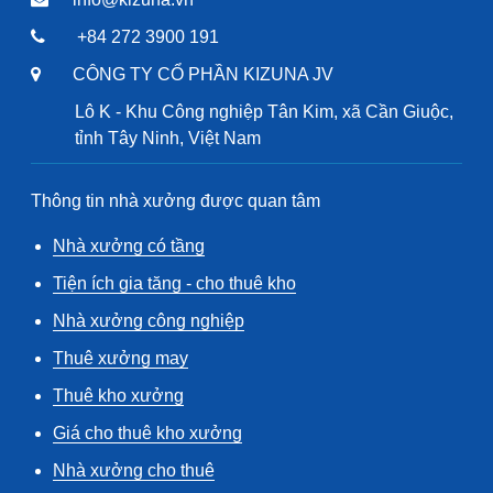
+84 272 3900 191
CÔNG TY CỔ PHẦN KIZUNA JV
Lô K - Khu Công nghiệp Tân Kim, xã Cần Giuộc,
tỉnh Tây Ninh, Việt Nam
Thông tin nhà xưởng được quan tâm
Nhà xưởng có tầng
Tiện ích gia tăng - cho thuê kho
Nhà xưởng công nghiệp
Thuê xưởng may
Thuê kho xưởng
Giá cho thuê kho xưởng
Nhà xưởng cho thuê