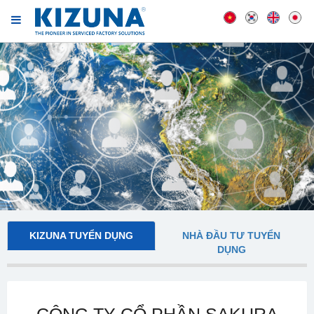
KIZUNA TUYỂN DỤNG
NHÀ ĐẦU TƯ TUYỂN
DỤNG