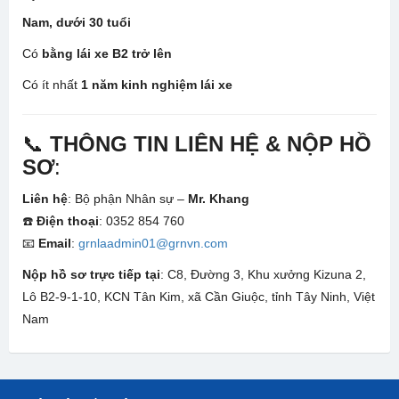
Nam, dưới 30 tuổi
Có
bằng lái xe B2 trở lên
Có ít nhất
1 năm kinh nghiệm lái xe
📞
THÔNG TIN LIÊN HỆ & NỘP HỒ
SƠ
:
Liên hệ
: Bộ phận Nhân sự –
Mr. Khang
☎️
Điện thoại
: 0352 854 760
📧
Email
:
grnlaadmin01@grnvn.com
Nộp hồ sơ trực tiếp tại
: C8, Đường 3, Khu xưởng Kizuna 2,
Lô B2-9-1-10, KCN Tân Kim, xã Cần Giuộc, tỉnh Tây Ninh, Việt
Nam