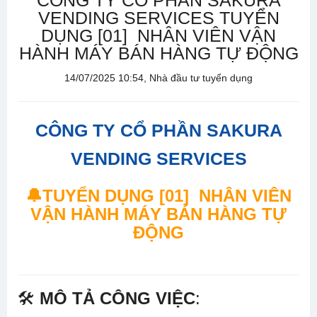
CÔNG TY CỔ PHẦN SAKURA
VENDING SERVICES TUYỂN
DỤNG [01] NHÂN VIÊN VẬN
HÀNH MÁY BÁN HÀNG TỰ ĐỘNG
14/07/2025 10:54, Nhà đầu tư tuyển dụng
CÔNG TY CỔ PHẦN SAKURA
VENDING SERVICES
🔔TUYỂN DỤNG [01] NHÂN VIÊN
VẬN HÀNH MÁY BÁN HÀNG TỰ
ĐỘNG
🛠
MÔ TẢ CÔNG VIỆC
: