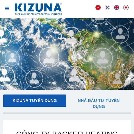
KIZUNA TUYỂN DỤNG
NHÀ ĐẦU TƯ TUYỂN
DỤNG