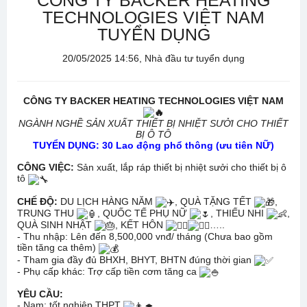
CÔNG TY BACKER HEATING
TECHNOLOGIES VIỆT NAM
TUYỂN DỤNG
20/05/2025 14:56, Nhà đầu tư tuyển dụng
CÔNG TY BACKER HEATING TECHNOLOGIES VIỆT NAM
NGÀNH NGHỀ SẢN XUẤT THIẾT BỊ NHIỆT SƯỞI CHO THIẾT
BỊ Ô TÔ
TUYỂN DỤNG: 30 Lao động phổ thông (ưu tiên NỮ)
CÔNG VIỆC:
Sản xuất, lắp ráp thiết bị nhiệt sưởi cho thiết bị ô
tô
CHẾ ĐỘ:
DU LỊCH HÀNG NĂM
, QUÀ TẶNG TẾT
,
TRUNG THU
, QUỐC TẾ PHỤ NỮ
, THIẾU NHI
,
QUÀ SINH NHẬT
, KẾT HÔN
…..
- Thu nhập: Lên đến 8,500,000 vnđ/ tháng (Chưa bao gồm
tiền tăng ca thêm)
- Tham gia đầy đủ BHXH, BHYT, BHTN đúng thời gian
- Phụ cấp khác: Trợ cấp tiền cơm tăng ca
YÊU CẦU:
- Nam: tốt nghiệp THPT