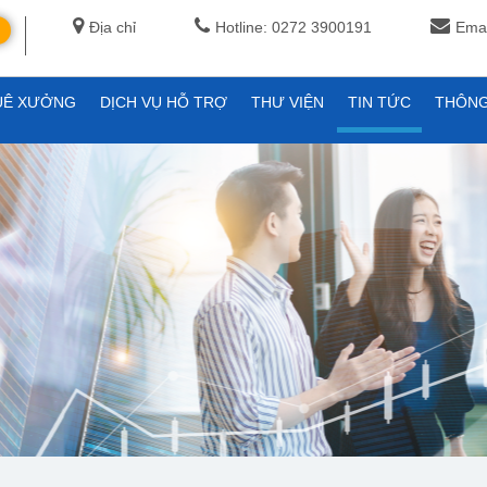
Địa chỉ
Hotline: 0272 3900191
Emai
UÊ XƯỞNG
DỊCH VỤ HỖ TRỢ
THƯ VIỆN
TIN TỨC
THÔNG