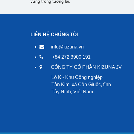
vững trong tương lai.
LIÊN HỆ CHÚNG TÔI
info@kizuna.vn
+84 272 3900 191
CÔNG TY CỔ PHẦN KIZUNA JV
Lô K - Khu Công nghiệp
Tân Kim, xã Cần Giuộc, tỉnh
Tây Ninh, Việt Nam