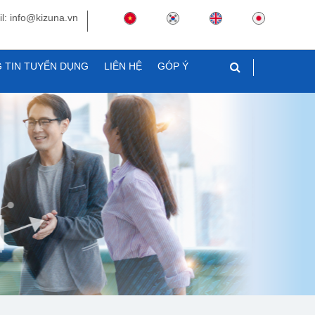
l: info@kizuna.vn
 TIN TUYỂN DỤNG
LIÊN HỆ
GÓP Ý